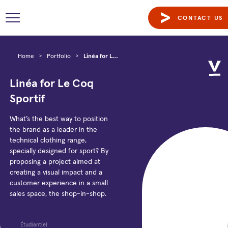
CONTACT US
Home
>
Portfolio
>
Linéa for Le Coq Sportif
Linéa for Le Coq
Sportif
What’s the best way to position
the brand as a leader in the
technical clothing range,
specially designed for sport? By
proposing a project aimed at
creating a visual impact and a
customer experience in a small
sales space, the shop-in-shop.
Étudiant(e)
Année