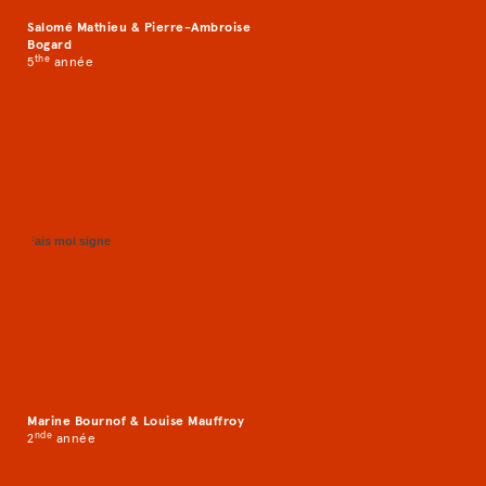
Salomé Mathieu & Pierre-Ambroise
Bogard
th
e
5
année
Fais moi signe
Marine Bournof & Louise Mauffroy
nd
e
2
année