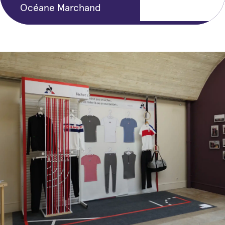
th
Océane Marchand
5
year