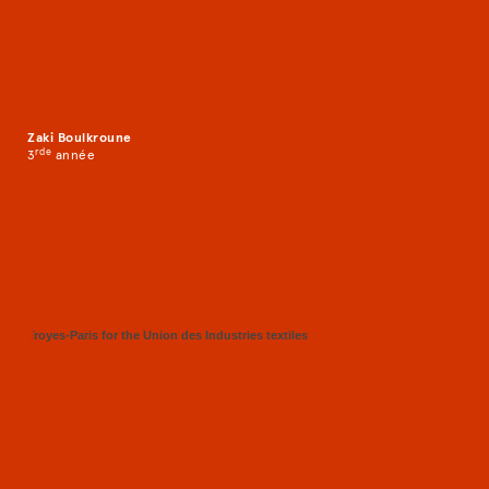
Zaki Boulkroune
rd
e
3
année
Troyes-Paris for the Union des Industries textiles