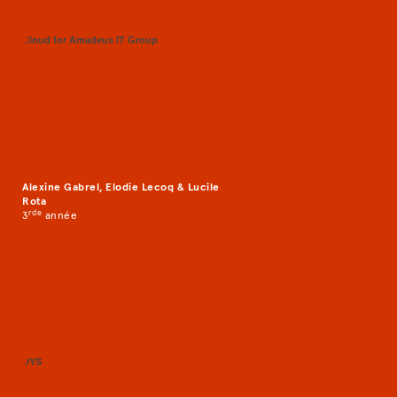
Cloud for Amadeus IT Group
Alexine Gabrel, Elodie Lecoq & Lucile
Rota
rd
e
3
année
DYS