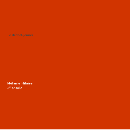
Le déchet-jeuner
Mélanie Hilaire
e
3
année