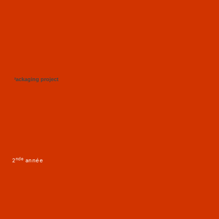
Packaging project
nd
e
2
année