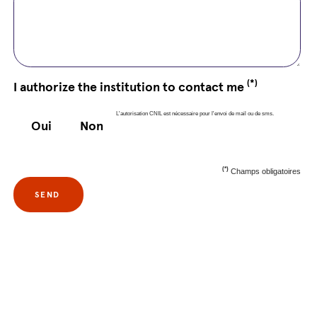
(*)
I authorize the institution to contact me
L'autorisation CNIL est nécessaire pour l'envoi de mail ou de sms.
Oui
Non
(*)
Champs obligatoires
SEND