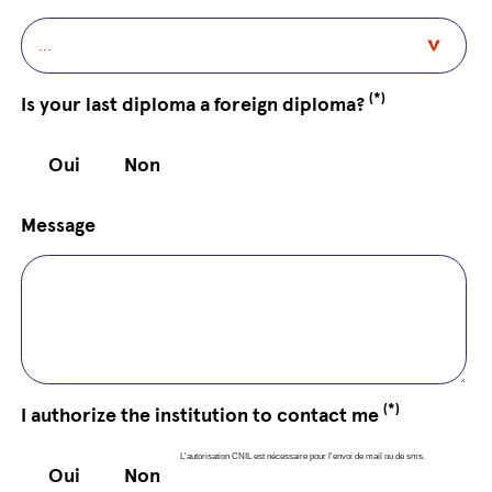
(*)
Is your last diploma a foreign diploma?
Oui
Non
Message
(*)
I authorize the institution to contact me
L'autorisation CNIL est nécessaire pour l'envoi de mail ou de sms.
Oui
Non