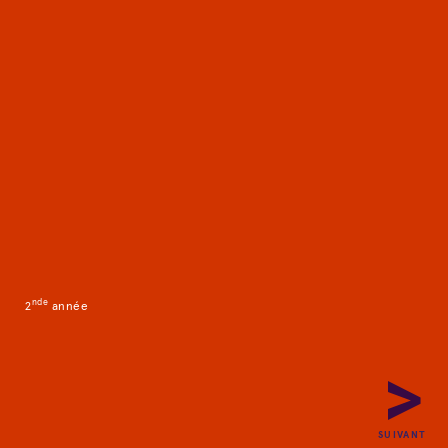
Packaging project
nd
e
2
année
PRÉCÉDENT
SUIVANT