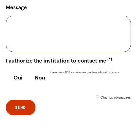
Message
(*)
I authorize the institution to contact me
L'autorisation CNIL est nécessaire pour l'envoi de mail ou de sms.
Oui
Non
(*)
Champs obligatoires
SEND