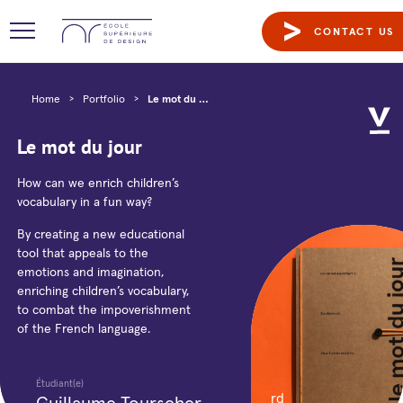
CONTACT US
Home
>
Portfolio
>
Le mot du jour
Le mot du jour
How can we enrich children’s
vocabulary in a fun way?
By creating a new educational
tool that appeals to the
emotions and imagination,
enriching children’s vocabulary,
to combat the impoverishment
of the French language.
Étudiant(e)
Année
rd