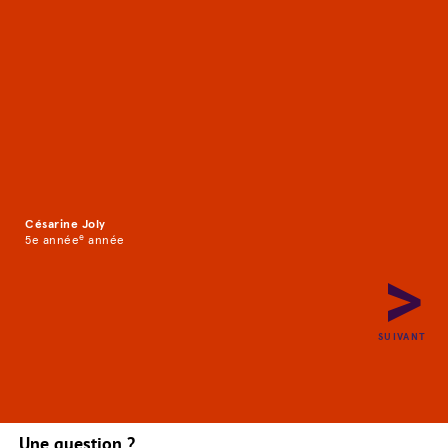
Repère
Césarine Joly
e
5e année
année
PRÉCÉDENT
SUIVANT
Une question ?