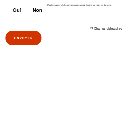
L'autorisation CNIL est nécessaire pour l'envoi de mail ou de sms.
Oui
Non
(*)
Champs obligatoires
ENVOYER