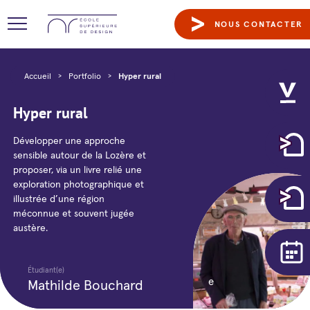
NOUS CONTACTER
Accueil
>
Portfolio
>
Hyper rural
Hyper rural
Développer une approche
sensible autour de la Lozère et
proposer, via un livre relié une
exploration photographique et
illustrée d’une région
méconnue et souvent jugée
austère.
Étudiant(e)
Année
e
Mathilde Bouchard
3
année