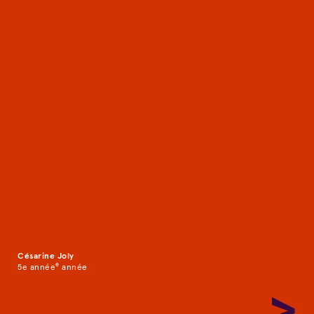
Repère
Césarine Joly
e
5e année
année