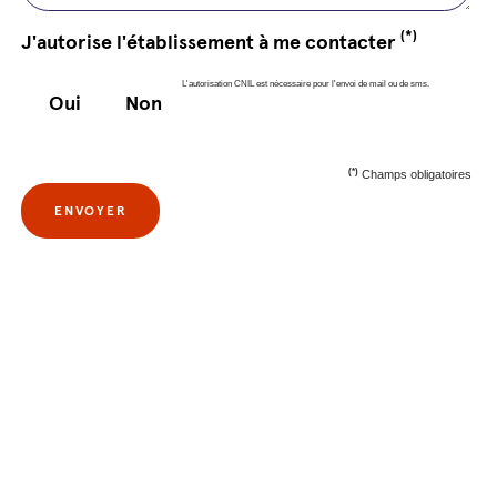
(*)
J'autorise l'établissement à me contacter
L'autorisation CNIL est nécessaire pour l'envoi de mail ou de sms.
Oui
Non
(*)
Champs obligatoires
ENVOYER