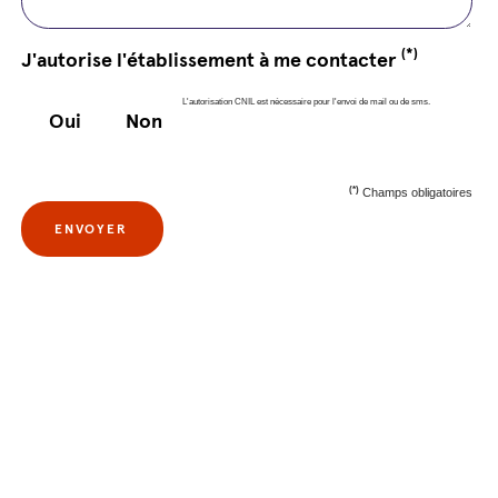
(*)
J'autorise l'établissement à me contacter
L'autorisation CNIL est nécessaire pour l'envoi de mail ou de sms.
Oui
Non
(*)
Champs obligatoires
ENVOYER